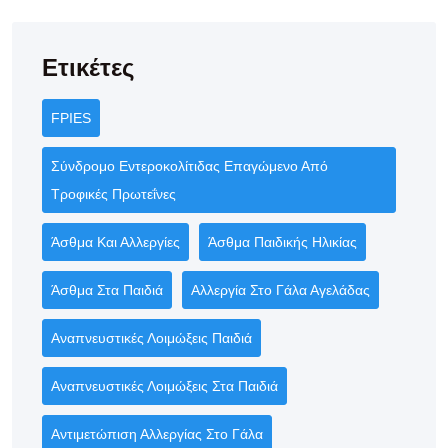
Ετικέτες
FPIES
Σύνδρομο Εντεροκολίτιδας Επαγώμενο Από
Τροφικές Πρωτεΐνες
Άσθμα Και Αλλεργίες
Άσθμα Παιδικής Ηλικίας
Άσθμα Στα Παιδιά
Αλλεργία Στο Γάλα Αγελάδας
Αναπνευστικές Λοιμώξεις Παιδιά
Αναπνευστικές Λοιμώξεις Στα Παιδιά
Αντιμετώπιση Αλλεργίας Στο Γάλα