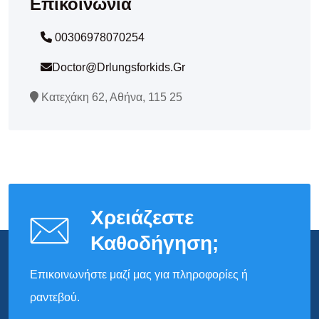
Επικοινωνία
00306978070254
Doctor@drlungsforkids.gr
Κατεχάκη 62, Αθήνα, 115 25
Χρειάζεστε
Καθοδήγηση;
Επικοινωνήστε μαζί μας για πληροφορίες ή
ραντεβού.