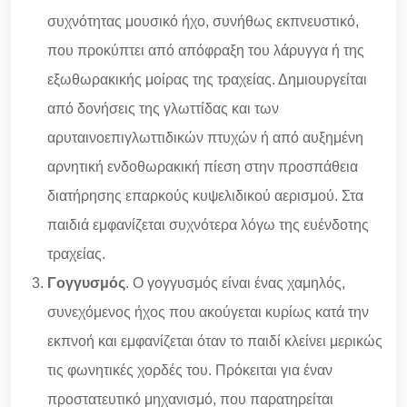
συχνότητας μουσικό ήχο, συνήθως εκπνευστικό,
που προκύπτει από απόφραξη του λάρυγγα ή της
εξωθωρακικής μοίρας της τραχείας. Δημιουργείται
από δονήσεις της γλωττίδας και των
αρυταινοεπιγλωττιδικών πτυχών ή από αυξημένη
αρνητική ενδοθωρακική πίεση στην προσπάθεια
διατήρησης επαρκούς κυψελιδικού αερισμού. Στα
παιδιά εμφανίζεται συχνότερα λόγω της ευένδοτης
τραχείας.
Γογγυσμός
. Ο γογγυσμός είναι ένας χαμηλός,
συνεχόμενος ήχος που ακούγεται κυρίως κατά την
εκπνοή και εμφανίζεται όταν το παιδί κλείνει μερικώς
τις φωνητικές χορδές του. Πρόκειται για έναν
προστατευτικό μηχανισμό, που παρατηρείται