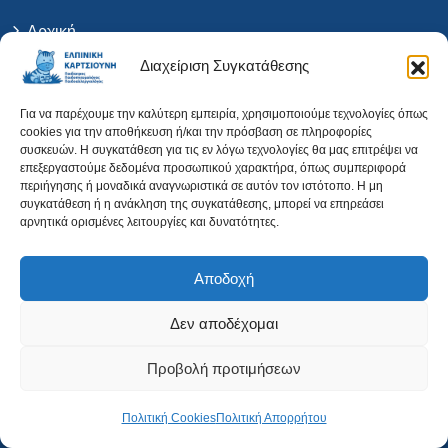
Αρχική
Διαχείριση Συγκατάθεσης
Η Ιατρός
Για να παρέχουμε την καλύτερη εμπειρία, χρησιμοποιούμε τεχνολογίες όπως
Το Ιατρείο
cookies για την αποθήκευση ή/και την πρόσβαση σε πληροφορίες
συσκευών. Η συγκατάθεση για τις εν λόγω τεχνολογίες θα μας επιτρέψει να
Ιατρικές Υπηρεσίες
επεξεργαστούμε δεδομένα προσωπικού χαρακτήρα, όπως συμπεριφορά
περιήγησης ή μοναδικά αναγνωριστικά σε αυτόν τον ιστότοπο. Η μη
συγκατάθεση ή η ανάκληση της συγκατάθεσης, μπορεί να επηρεάσει
Άρθρα
αρνητικά ορισμένες λειτουργίες και δυνατότητες.
Επικοινωνία
Αποδοχή
Πολιτική Απορρήτου
Δεν αποδέχομαι
Όροι Χρήσης
Προβολή προτιμήσεων
Πολιτική Cookies (ΕΕ)
Πολιτική Cookies
Πολιτική Απορρήτου