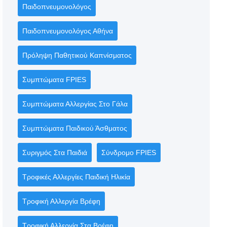
Παιδοπνευμονολόγος
Παιδοπνευμονολόγος Αθήνα
Πρόληψη Παθητικού Καπνίσματος
Συμπτώματα FPIES
Συμπτώματα Αλλεργίας Στο Γάλα
Συμπτώματα Παιδικού Άσθματος
Συριγμός Στα Παιδιά
Σύνδρομο FPIES
Τροφικές Αλλεργίες Παιδική Ηλικία
Τροφική Αλλεργία Βρέφη
Τροφική Αλλεργία Στα Βρέφη