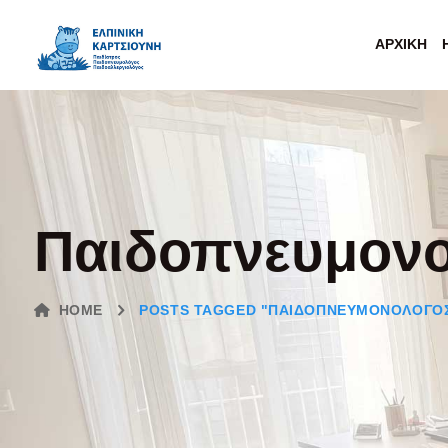
ΑΡΧΙΚΉ
Παιδοπνευμονο
HOME
POSTS TAGGED "ΠΑΙΔΟΠΝΕΥΜΟΝΟΛΌΓΟ