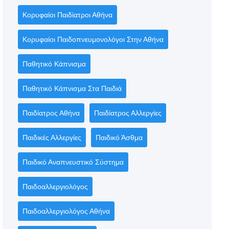
Κορυφαίοι Παιδίατροι Αθήνα
Κορυφαίοι Παιδοπνευμονολόγοι Στην Αθήνα
Παθητικό Κάπνισμα
Παθητικό Κάπνισμα Στα Παιδιά
Παιδίατρος Αθήνα
Παιδίατρος Αλλεργίες
Παιδικές Αλλεργίες
Παιδικό Άσθμα
Παιδικό Αναπνευστικό Σύστημα
Παιδοαλλεργιολόγος
Παιδοαλλεργιολόγος Αθήνα