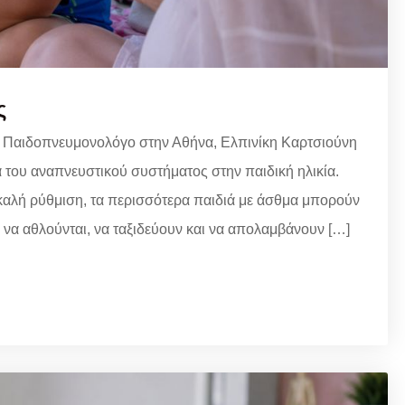
ς
ν Παιδοπνευμονολόγο στην Αθήνα, Ελπινίκη Καρτσιούνη
 του αναπνευστικού συστήματος στην παιδική ηλικία.
αλή ρύθμιση, τα περισσότερα παιδιά με άσθμα μπορούν
, να αθλούνται, να ταξιδεύουν και να απολαμβάνουν […]