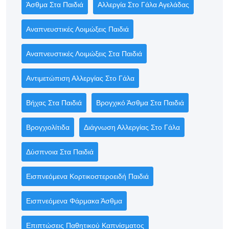
Άσθμα Στα Παιδιά
Αλλεργία Στο Γάλα Αγελάδας
Αναπνευστικές Λοιμώξεις Παιδιά
Αναπνευστικές Λοιμώξεις Στα Παιδιά
Αντιμετώπιση Αλλεργίας Στο Γάλα
Βήχας Στα Παιδιά
Βρογχικό Άσθμα Στα Παιδιά
Βρογχιολίτιδα
Διάγνωση Αλλεργίας Στο Γάλα
Δύσπνοια Στα Παιδιά
Εισπνεόμενα Κορτικοστεροειδή Παιδιά
Εισπνεόμενα Φάρμακα Άσθμα
Επιπτώσεις Παθητικού Καπνίσματος