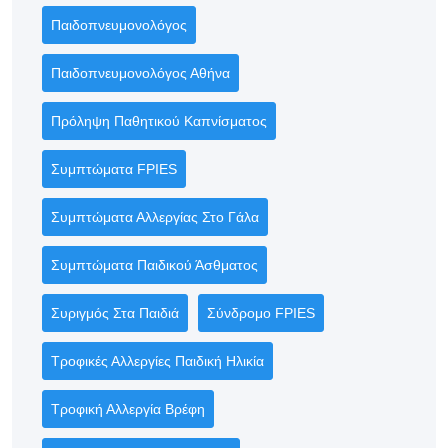
Παιδοπνευμονολόγος
Παιδοπνευμονολόγος Αθήνα
Πρόληψη Παθητικού Καπνίσματος
Συμπτώματα FPIES
Συμπτώματα Αλλεργίας Στο Γάλα
Συμπτώματα Παιδικού Άσθματος
Συριγμός Στα Παιδιά
Σύνδρομο FPIES
Τροφικές Αλλεργίες Παιδική Ηλικία
Τροφική Αλλεργία Βρέφη