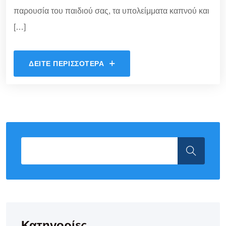
παρουσία του παιδιού σας, τα υπολείμματα καπνού και
[…]
ΔΕΊΤΕ ΠΕΡΙΣΣΌΤΕΡΑ
Κατηγορίες