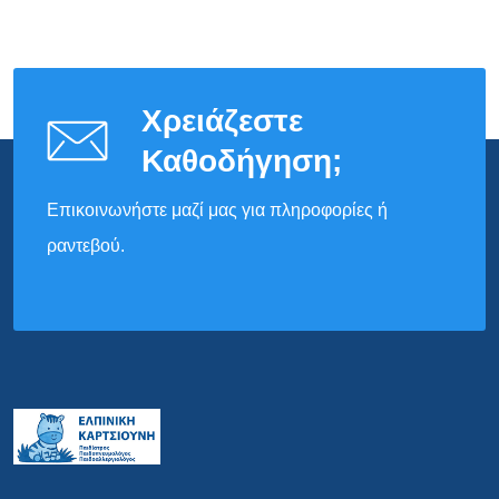
Χρειάζεστε
Καθοδήγηση;
Επικοινωνήστε μαζί μας για πληροφορίες ή
ραντεβού.