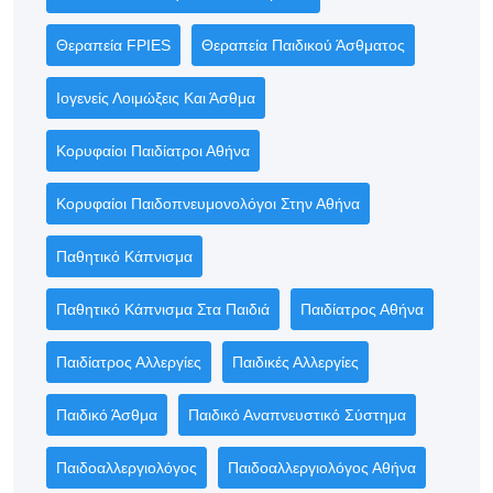
Θεραπεία FPIES
Θεραπεία Παιδικού Άσθματος
Ιογενείς Λοιμώξεις Και Άσθμα
Κορυφαίοι Παιδίατροι Αθήνα
Κορυφαίοι Παιδοπνευμονολόγοι Στην Αθήνα
Παθητικό Κάπνισμα
Παθητικό Κάπνισμα Στα Παιδιά
Παιδίατρος Αθήνα
Παιδίατρος Αλλεργίες
Παιδικές Αλλεργίες
Παιδικό Άσθμα
Παιδικό Αναπνευστικό Σύστημα
Παιδοαλλεργιολόγος
Παιδοαλλεργιολόγος Αθήνα