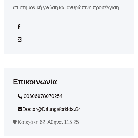
επιστημονική γνώση και ανθρώπινη προσέγγιση.
Επικοινωνία
00306978070254
Doctor@drlungsforkids.gr
Κατεχάκη 62, Αθήνα, 115 25