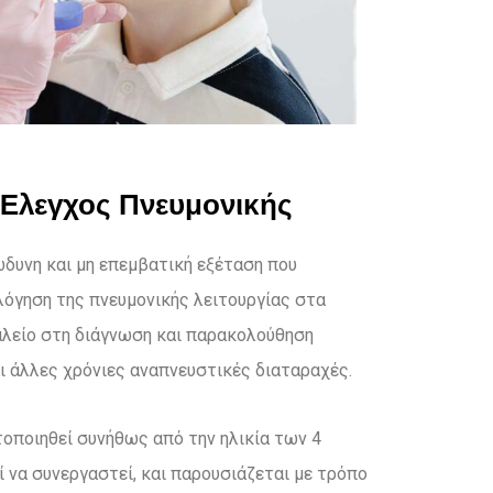
Έλεγχος Πνευμονικής
ώδυνη και μη επεμβατική εξέταση που
ολόγηση της πνευμονικής λειτουργίας στα
αλείο στη διάγνωση και παρακολούθηση
 άλλες χρόνιες αναπνευστικές διαταραχές.
οποιηθεί συνήθως από την ηλικία των 4
ί να συνεργαστεί, και παρουσιάζεται με τρόπο