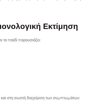
μονολογική Εκτίμηση
 το παιδί παρουσιάζει:
 και στη σωστή διαχείριση των συμπτωμάτων.