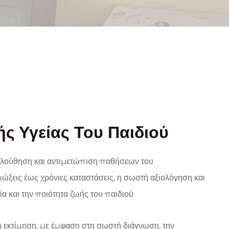
ς Υγείας Του Παιδιού
ολούθηση και αντιμετώπιση παθήσεων του
ώξεις έως χρόνιες καταστάσεις, η σωστή αξιολόγηση και
ία και την ποιότητα ζωής του παιδιού.
 εκτίμηση, με έμφαση στη σωστή διάγνωση, την