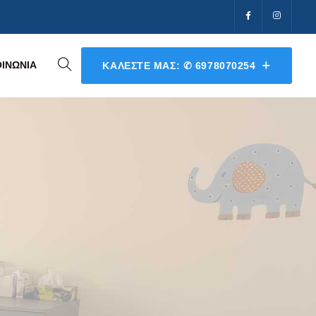
ΟΙΝΩΝΊΑ
ΚΑΛΈΣΤΕ ΜΑΣ: ✆ 6978070254