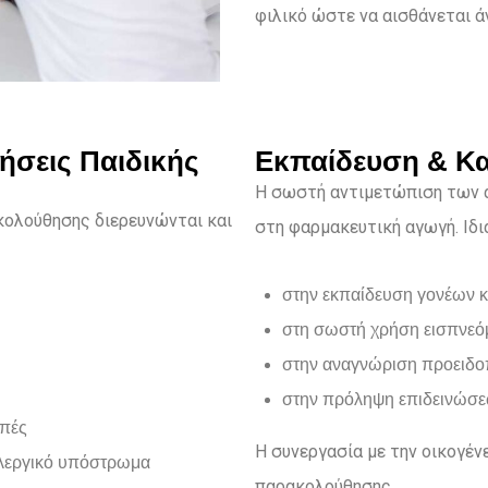
φιλικό ώστε να αισθάνεται ά
ήσεις Παιδικής
Εκπαίδευση & Κα
Η σωστή αντιμετώπιση των 
κολούθησης διερευνώνται και
στη φαρμακευτική αγωγή. Ιδι
στην εκπαίδευση γονέων κ
στη σωστή χρήση εισπνε
στην αναγνώριση προειδ
στην πρόληψη επιδεινώσ
οπές
Η συνεργασία με την οικογέν
λλεργικό υπόστρωμα
παρακολούθησης.