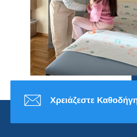
Χρειάζεστε Καθοδήγ