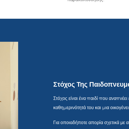
Στόχος Της Παιδοπνευμ
Στόχος είναι ένα παιδί που αναπνέε
καθημερινότητά του και μια οικογένε
Για οποιαδήποτε απορία σχετικά με