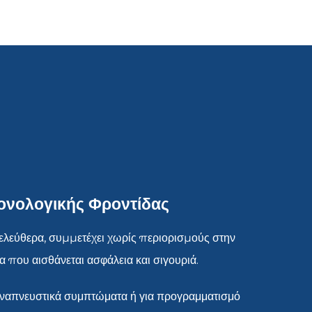
ονολογικής Φροντίδας
ι ελεύθερα, συμμετέχει χωρίς περιορισμούς στην
ια που αισθάνεται ασφάλεια και σιγουριά.
 αναπνευστικά συμπτώματα ή για προγραμματισμό