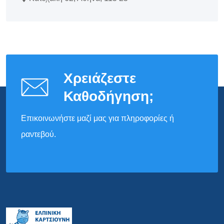
Χρειάζεστε
Καθοδήγηση;
Επικοινωνήστε μαζί μας για πληροφορίες ή
ραντεβού.