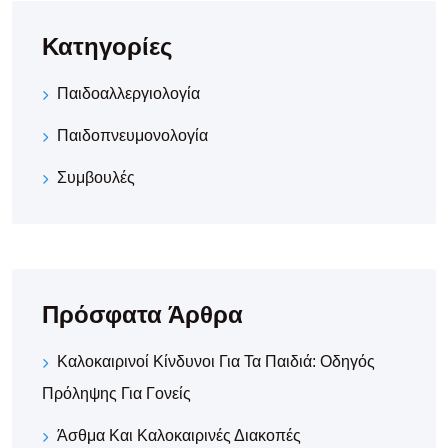
Κατηγορίες
Παιδοαλλεργιολογία
Παιδοπνευμονολογία
Συμβουλές
Πρόσφατα Άρθρα
Καλοκαιρινοί Κίνδυνοι Για Τα Παιδιά: Οδηγός
Πρόληψης Για Γονείς
Άσθμα Και Καλοκαιρινές Διακοπές