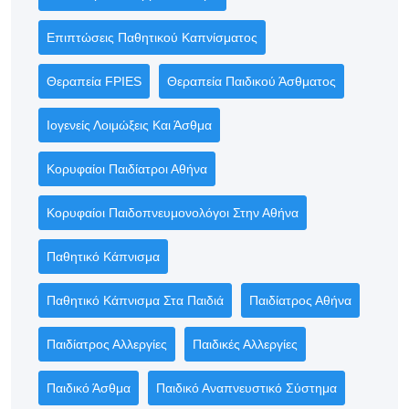
Επιπτώσεις Παθητικού Καπνίσματος
Θεραπεία FPIES
Θεραπεία Παιδικού Άσθματος
Ιογενείς Λοιμώξεις Και Άσθμα
Κορυφαίοι Παιδίατροι Αθήνα
Κορυφαίοι Παιδοπνευμονολόγοι Στην Αθήνα
Παθητικό Κάπνισμα
Παθητικό Κάπνισμα Στα Παιδιά
Παιδίατρος Αθήνα
Παιδίατρος Αλλεργίες
Παιδικές Αλλεργίες
Παιδικό Άσθμα
Παιδικό Αναπνευστικό Σύστημα