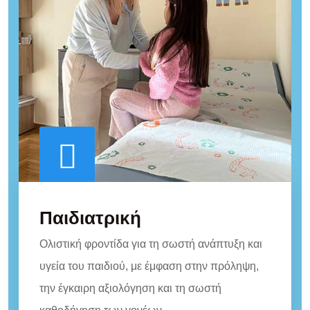
Παιδιατρική
Ολιστική φροντίδα για τη σωστή ανάπτυξη και
υγεία του παιδιού, με έμφαση στην πρόληψη,
την έγκαιρη αξιολόγηση και τη σωστή