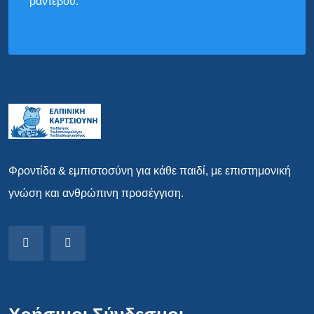
ραντεβού.
Φροντίδα & εμπιστοσύνη για κάθε παιδί, με επιστημονική
γνώση και ανθρώπινη προσέγγιση.