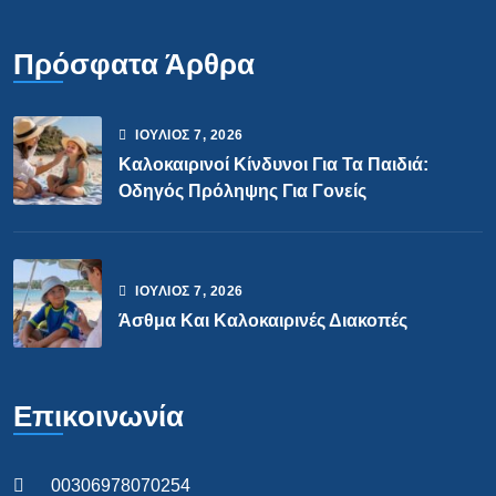
Πρόσφατα Άρθρα
ΙΟΎΛΙΟΣ
7
, 2026
Καλοκαιρινοί Κίνδυνοι Για Τα Παιδιά:
Οδηγός Πρόληψης Για Γονείς
ΙΟΎΛΙΟΣ
7
, 2026
Άσθμα Και Καλοκαιρινές Διακοπές
Επικοινωνία
00306978070254