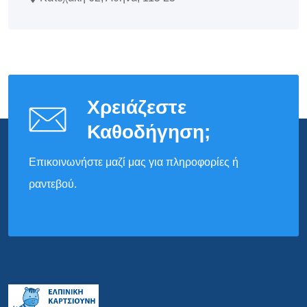
Χρειάζεστε
Καθοδήγηση;
Επικοινωνήστε μαζί μας για πληροφορίες ή
ραντεβού.