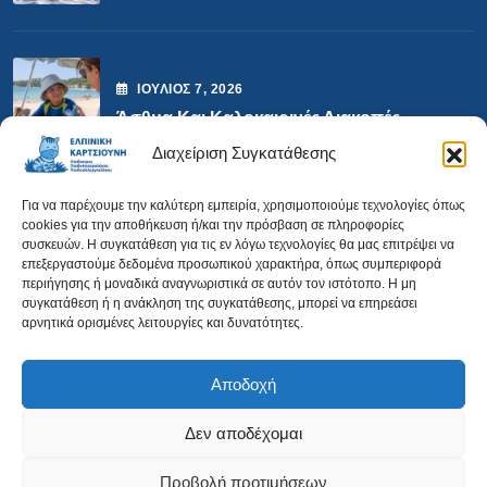
ΙΟΎΛΙΟΣ
7
, 2026
Άσθμα Και Καλοκαιρινές Διακοπές
Διαχείριση Συγκατάθεσης
Επικοινωνία
Για να παρέχουμε την καλύτερη εμπειρία, χρησιμοποιούμε τεχνολογίες όπως
cookies για την αποθήκευση ή/και την πρόσβαση σε πληροφορίες
συσκευών. Η συγκατάθεση για τις εν λόγω τεχνολογίες θα μας επιτρέψει να
επεξεργαστούμε δεδομένα προσωπικού χαρακτήρα, όπως συμπεριφορά
00306978070254
περιήγησης ή μοναδικά αναγνωριστικά σε αυτόν τον ιστότοπο. Η μη
συγκατάθεση ή η ανάκληση της συγκατάθεσης, μπορεί να επηρεάσει
αρνητικά ορισμένες λειτουργίες και δυνατότητες.
Doctor@drlungsforkids.gr
Κατεχάκη 62, Αθήνα, 115 25
Αποδοχή
Δεν αποδέχομαι
Προβολή προτιμήσεων