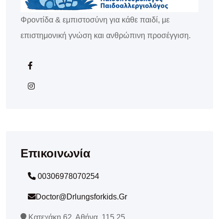
Φροντίδα & εμπιστοσύνη για κάθε παιδί, με
επιστημονική γνώση και ανθρώπινη προσέγγιση.
Επικοινωνία
00306978070254
Doctor@drlungsforkids.gr
Κατεχάκη 62, Αθήνα, 115 25