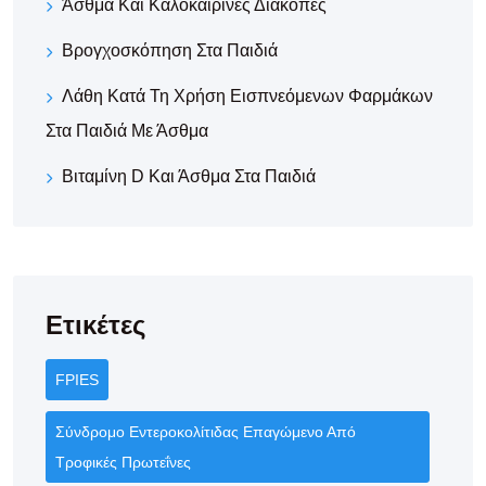
Άσθμα Και Καλοκαιρινές Διακοπές
Βρογχοσκόπηση Στα Παιδιά
Λάθη Κατά Τη Χρήση Εισπνεόμενων Φαρμάκων
Στα Παιδιά Με Άσθμα
Βιταμίνη D Και Άσθμα Στα Παιδιά
Ετικέτες
FPIES
Σύνδρομο Εντεροκολίτιδας Επαγώμενο Από
Τροφικές Πρωτεΐνες