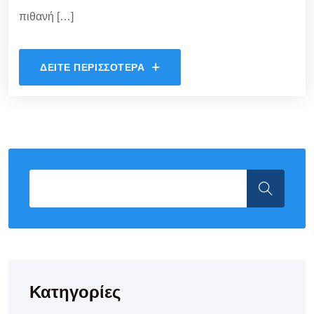
πιθανή […]
ΔΕΊΤΕ ΠΕΡΙΣΣΌΤΕΡΑ
Κατηγορίες