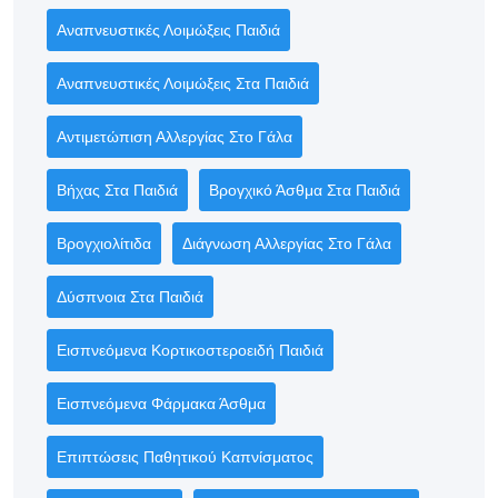
Αναπνευστικές Λοιμώξεις Παιδιά
Αναπνευστικές Λοιμώξεις Στα Παιδιά
Αντιμετώπιση Αλλεργίας Στο Γάλα
Βήχας Στα Παιδιά
Βρογχικό Άσθμα Στα Παιδιά
Βρογχιολίτιδα
Διάγνωση Αλλεργίας Στο Γάλα
Δύσπνοια Στα Παιδιά
Εισπνεόμενα Κορτικοστεροειδή Παιδιά
Εισπνεόμενα Φάρμακα Άσθμα
Επιπτώσεις Παθητικού Καπνίσματος