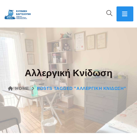
Αλλεργική Κνίδωση
HOME
POSTS TAGGED "ΑΛΛΕΡΓΙΚΉ ΚΝΊΔΩΣΗ"