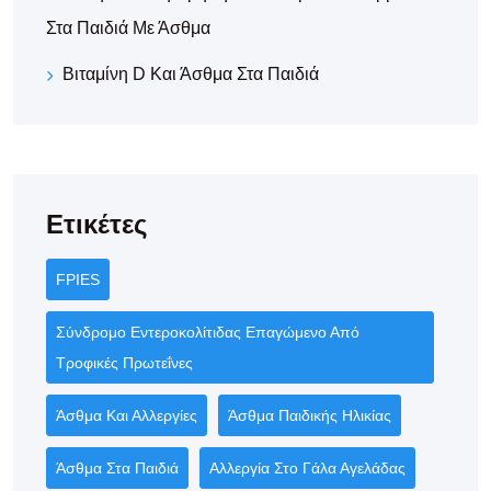
Στα Παιδιά Με Άσθμα
Βιταμίνη D Και Άσθμα Στα Παιδιά
Ετικέτες
FPIES
Σύνδρομο Εντεροκολίτιδας Επαγώμενο Από
Τροφικές Πρωτεΐνες
Άσθμα Και Αλλεργίες
Άσθμα Παιδικής Ηλικίας
Άσθμα Στα Παιδιά
Αλλεργία Στο Γάλα Αγελάδας