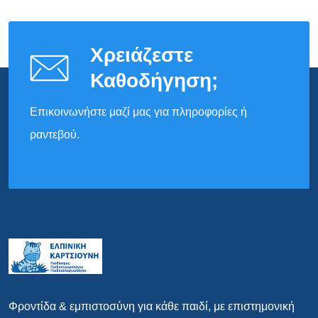
Χρειάζεστε
Καθοδήγηση;
Επικοινωνήστε μαζί μας για πληροφορίες ή
ραντεβού.
Φροντίδα & εμπιστοσύνη για κάθε παιδί, με επιστημονική