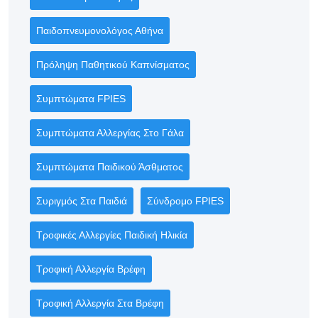
Παιδοπνευμονολόγος Αθήνα
Πρόληψη Παθητικού Καπνίσματος
Συμπτώματα FPIES
Συμπτώματα Αλλεργίας Στο Γάλα
Συμπτώματα Παιδικού Άσθματος
Συριγμός Στα Παιδιά
Σύνδρομο FPIES
Τροφικές Αλλεργίες Παιδική Ηλικία
Τροφική Αλλεργία Βρέφη
Τροφική Αλλεργία Στα Βρέφη