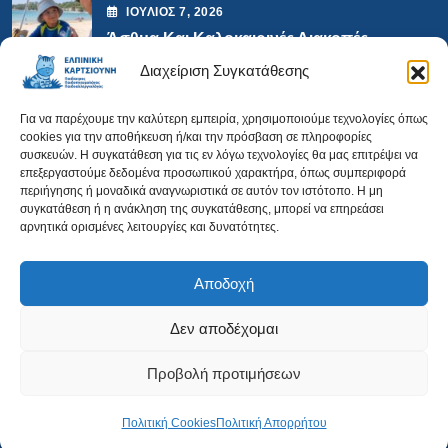
ΙΟΎΛΙΟΣ
7
, 2026
Άσθμα Και Καλοκαιρινές Διακοπές
Διαχείριση Συγκατάθεσης
Επικοινωνία
Για να παρέχουμε την καλύτερη εμπειρία, χρησιμοποιούμε τεχνολογίες όπως
cookies για την αποθήκευση ή/και την πρόσβαση σε πληροφορίες
συσκευών. Η συγκατάθεση για τις εν λόγω τεχνολογίες θα μας επιτρέψει να
επεξεργαστούμε δεδομένα προσωπικού χαρακτήρα, όπως συμπεριφορά
00306978070254
περιήγησης ή μοναδικά αναγνωριστικά σε αυτόν τον ιστότοπο. Η μη
συγκατάθεση ή η ανάκληση της συγκατάθεσης, μπορεί να επηρεάσει
αρνητικά ορισμένες λειτουργίες και δυνατότητες.
Doctor@drlungsforkids.gr
Κατεχάκη 62, Αθήνα, 115 25
Αποδοχή
Δεν αποδέχομαι
Προβολή προτιμήσεων
© 2025 - drlungsforkids.gr - Designed and powered by: Site-
Forge.com
Πολιτική Cookies
Πολιτική Απορρήτου