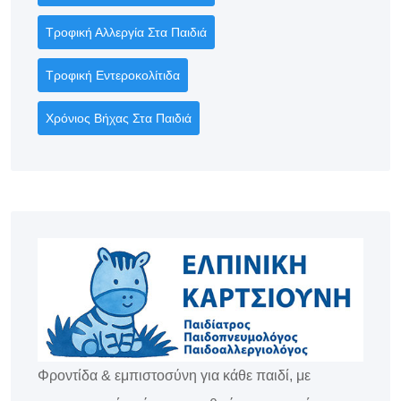
Τροφική Αλλεργία Στα Παιδιά
Τροφική Εντεροκολίτιδα
Χρόνιος Βήχας Στα Παιδιά
Φροντίδα & εμπιστοσύνη για κάθε παιδί, με