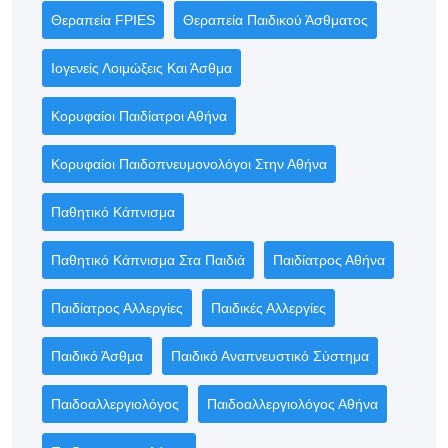
Θεραπεία FPIES
Θεραπεία Παιδικού Άσθματος
Ιογενείς Λοιμώξεις Και Άσθμα
Κορυφαίοι Παιδίατροι Αθήνα
Κορυφαίοι Παιδοπνευμονολόγοι Στην Αθήνα
Παθητικό Κάπνισμα
Παθητικό Κάπνισμα Στα Παιδιά
Παιδίατρος Αθήνα
Παιδίατρος Αλλεργίες
Παιδικές Αλλεργίες
Παιδικό Άσθμα
Παιδικό Αναπνευστικό Σύστημα
Παιδοαλλεργιολόγος
Παιδοαλλεργιολόγος Αθήνα