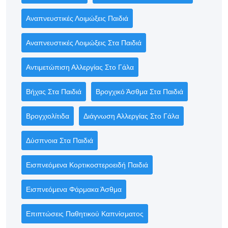
Αναπνευστικές Λοιμώξεις Παιδιά
Αναπνευστικές Λοιμώξεις Στα Παιδιά
Αντιμετώπιση Αλλεργίας Στο Γάλα
Βήχας Στα Παιδιά
Βρογχικό Άσθμα Στα Παιδιά
Βρογχιολίτιδα
Διάγνωση Αλλεργίας Στο Γάλα
Δύσπνοια Στα Παιδιά
Εισπνεόμενα Κορτικοστεροειδή Παιδιά
Εισπνεόμενα Φάρμακα Άσθμα
Επιπτώσεις Παθητικού Καπνίσματος