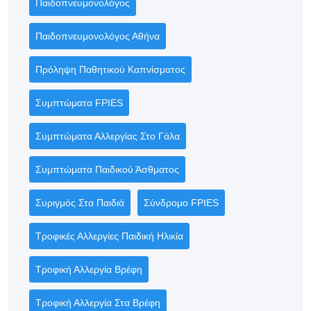
Παιδοπνευμονολόγος
Παιδοπνευμονολόγος Αθήνα
Πρόληψη Παθητικού Καπνίσματος
Συμπτώματα FPIES
Συμπτώματα Αλλεργίας Στο Γάλα
Συμπτώματα Παιδικού Άσθματος
Συριγμός Στα Παιδιά
Σύνδρομο FPIES
Τροφικές Αλλεργίες Παιδική Ηλικία
Τροφική Αλλεργία Βρέφη
Τροφική Αλλεργία Στα Βρέφη