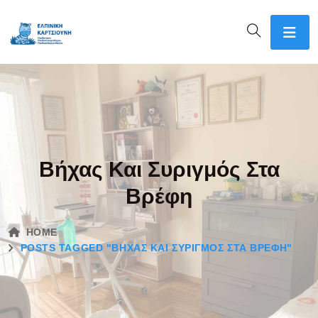
Βήχας Και Συριγμός Στα
Βρέφη
HOME
POSTS TAGGED "ΒΉΧΑΣ ΚΑΙ ΣΥΡΙΓΜΌΣ ΣΤΑ ΒΡΈΦΗ"