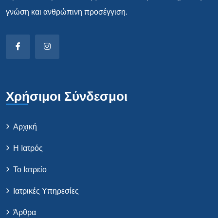
γνώση και ανθρώπινη προσέγγιση.
Χρήσιμοι Σύνδεσμοι
Αρχική
Η Ιατρός
Το Ιατρείο
Ιατρικές Υπηρεσίες
Άρθρα