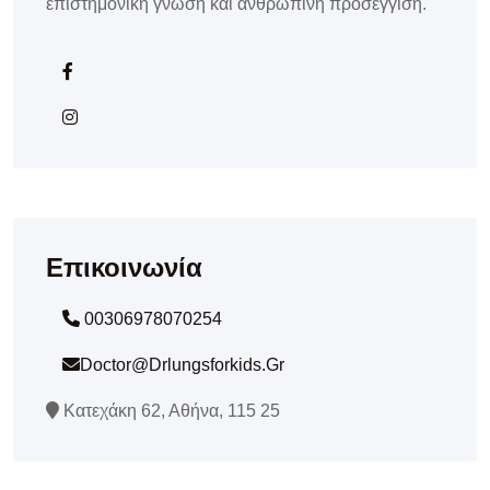
επιστημονική γνώση και ανθρώπινη προσέγγιση.
Επικοινωνία
00306978070254
Doctor@drlungsforkids.gr
Κατεχάκη 62, Αθήνα, 115 25