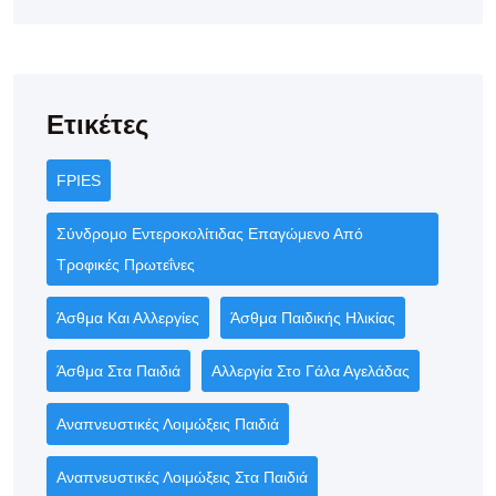
Ετικέτες
FPIES
Σύνδρομο Εντεροκολίτιδας Επαγώμενο Από
Τροφικές Πρωτεΐνες
Άσθμα Και Αλλεργίες
Άσθμα Παιδικής Ηλικίας
Άσθμα Στα Παιδιά
Αλλεργία Στο Γάλα Αγελάδας
Αναπνευστικές Λοιμώξεις Παιδιά
Αναπνευστικές Λοιμώξεις Στα Παιδιά