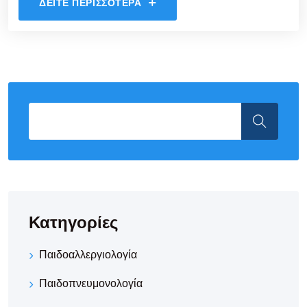
ΔΕΊΤΕ ΠΕΡΙΣΣΌΤΕΡΑ
Κατηγορίες
Παιδοαλλεργιολογία
Παιδοπνευμονολογία