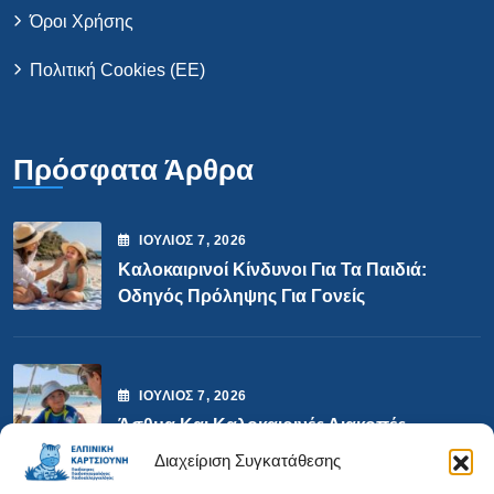
Όροι Χρήσης
Πολιτική Cookies (ΕΕ)
Πρόσφατα Άρθρα
ΙΟΎΛΙΟΣ
7
, 2026
Καλοκαιρινοί Κίνδυνοι Για Τα Παιδιά:
Οδηγός Πρόληψης Για Γονείς
ΙΟΎΛΙΟΣ
7
, 2026
Άσθμα Και Καλοκαιρινές Διακοπές
Διαχείριση Συγκατάθεσης