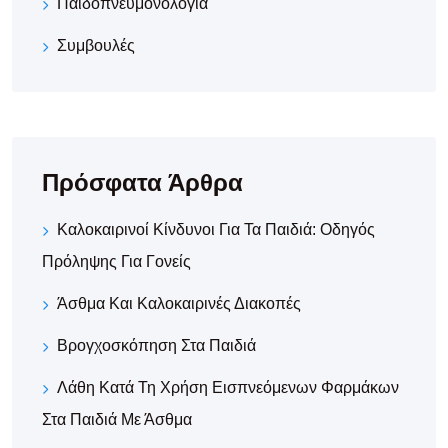
Παιδοπνευμονολογία
Συμβουλές
Πρόσφατα Άρθρα
Καλοκαιρινοί Κίνδυνοι Για Τα Παιδιά: Οδηγός
Πρόληψης Για Γονείς
Άσθμα Και Καλοκαιρινές Διακοπές
Βρογχοσκόπηση Στα Παιδιά
Λάθη Κατά Τη Χρήση Εισπνεόμενων Φαρμάκων
Στα Παιδιά Με Άσθμα