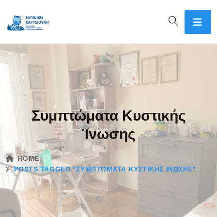
Συμπτώματα Κυστικής
Ίνωσης
HOME
POSTS TAGGED "ΣΥΜΠΤΏΜΑΤΑ ΚΥΣΤΙΚΉΣ ΊΝΩΣΗΣ"