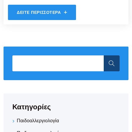
ΔΕΊΤΕ ΠΕΡΙΣΣΌΤΕΡΑ
Κατηγορίες
Παιδοαλλεργιολογία