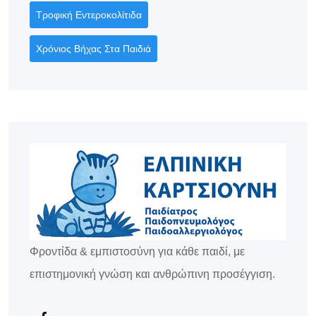
Τροφική Εντεροκολίτιδα
Χρόνιος Βήχας Στα Παιδιά
Φροντίδα & εμπιστοσύνη για κάθε παιδί, με
επιστημονική γνώση και ανθρώπινη προσέγγιση.