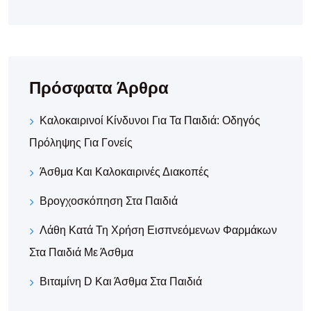
Πρόσφατα Άρθρα
Καλοκαιρινοί Κίνδυνοι Για Τα Παιδιά: Οδηγός
Πρόληψης Για Γονείς
Άσθμα Και Καλοκαιρινές Διακοπές
Βρογχοσκόπηση Στα Παιδιά
Λάθη Κατά Τη Χρήση Εισπνεόμενων Φαρμάκων
Στα Παιδιά Με Άσθμα
Βιταμίνη D Και Άσθμα Στα Παιδιά