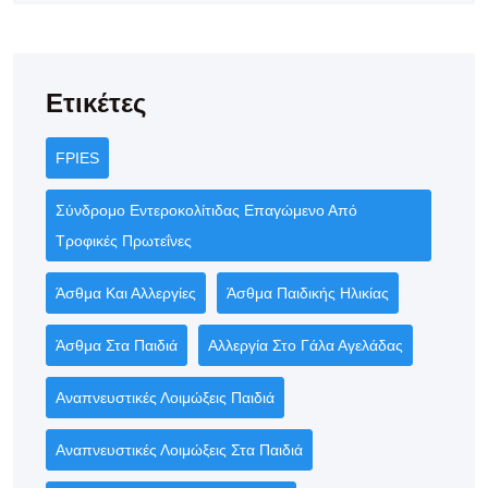
Ετικέτες
FPIES
Σύνδρομο Εντεροκολίτιδας Επαγώμενο Από
Τροφικές Πρωτεΐνες
Άσθμα Και Αλλεργίες
Άσθμα Παιδικής Ηλικίας
Άσθμα Στα Παιδιά
Αλλεργία Στο Γάλα Αγελάδας
Αναπνευστικές Λοιμώξεις Παιδιά
Αναπνευστικές Λοιμώξεις Στα Παιδιά