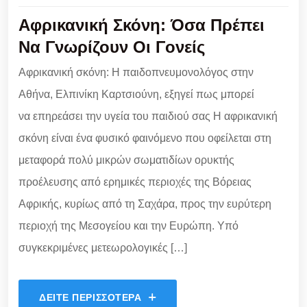
Αφρικανική Σκόνη: Όσα Πρέπει
Να Γνωρίζουν Οι Γονείς
Αφρικανική σκόνη: Η παιδοπνευμονολόγος στην
Αθήνα, Ελπινίκη Καρτσιούνη, εξηγεί πως μπορεί
να επηρεάσει την υγεία του παιδιού σας Η αφρικανική
σκόνη είναι ένα φυσικό φαινόμενο που οφείλεται στη
μεταφορά πολύ μικρών σωματιδίων ορυκτής
προέλευσης από ερημικές περιοχές της Βόρειας
Αφρικής, κυρίως από τη Σαχάρα, προς την ευρύτερη
περιοχή της Μεσογείου και την Ευρώπη. Υπό
συγκεκριμένες μετεωρολογικές […]
ΔΕΊΤΕ ΠΕΡΙΣΣΌΤΕΡΑ