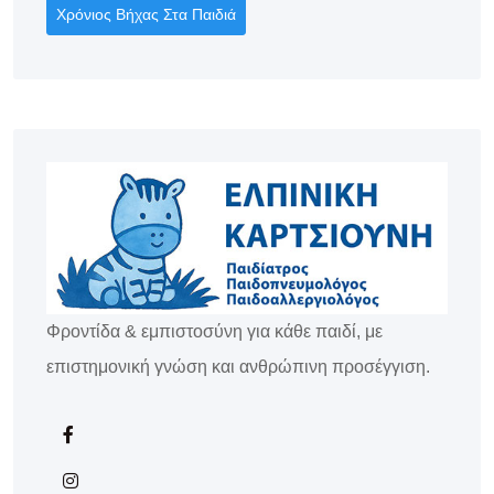
Χρόνιος Βήχας Στα Παιδιά
Φροντίδα & εμπιστοσύνη για κάθε παιδί, με
επιστημονική γνώση και ανθρώπινη προσέγγιση.