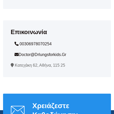
Επικοινωνία
00306978070254
Doctor@drlungsforkids.gr
Κατεχάκη 62, Αθήνα, 115 25
Χρειάζεστε