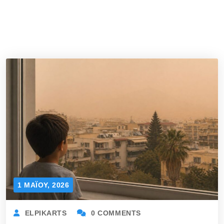
1 ΜΑΪ́ΟΥ, 2026
ELPIKARTS
0 COMMENTS