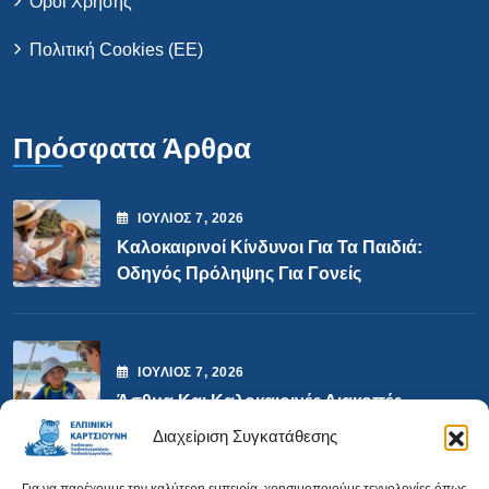
Όροι Χρήσης
Πολιτική Cookies (ΕΕ)
Πρόσφατα Άρθρα
ΙΟΎΛΙΟΣ
7
, 2026
Καλοκαιρινοί Κίνδυνοι Για Τα Παιδιά:
Οδηγός Πρόληψης Για Γονείς
ΙΟΎΛΙΟΣ
7
, 2026
Άσθμα Και Καλοκαιρινές Διακοπές
Διαχείριση Συγκατάθεσης