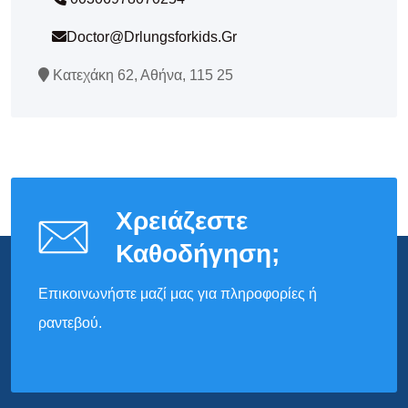
Doctor@drlungsforkids.gr
Κατεχάκη 62, Αθήνα, 115 25
Χρειάζεστε
Καθοδήγηση;
Επικοινωνήστε μαζί μας για πληροφορίες ή
ραντεβού.