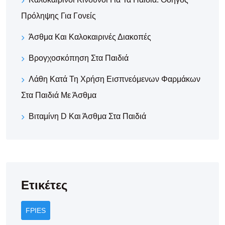
Πρόληψης Για Γονείς
Άσθμα Και Καλοκαιρινές Διακοπές
Βρογχοσκόπηση Στα Παιδιά
Λάθη Κατά Τη Χρήση Εισπνεόμενων Φαρμάκων
Στα Παιδιά Με Άσθμα
Βιταμίνη D Και Άσθμα Στα Παιδιά
Ετικέτες
FPIES