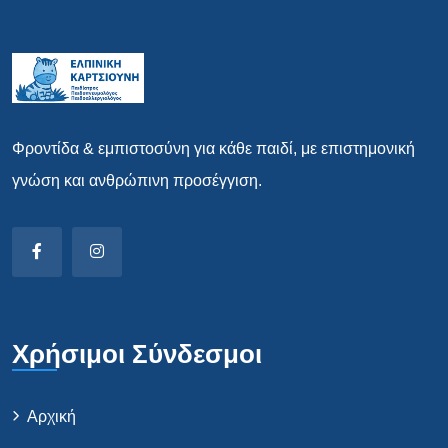
Φροντίδα & εμπιστοσύνη για κάθε παιδί, με επιστημονική
γνώση και ανθρώπινη προσέγγιση.
Χρήσιμοι Σύνδεσμοι
Αρχική