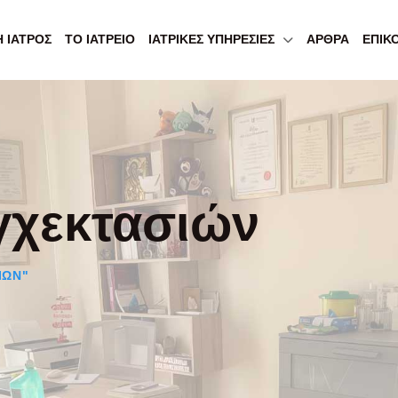
Η ΙΑΤΡΌΣ
ΤΟ ΙΑΤΡΕΊΟ
ΙΑΤΡΙΚΈΣ ΥΠΗΡΕΣΊΕΣ
ΆΡΘΡΑ
ΕΠΙΚ
γχεκτασιών
ΙΏΝ"