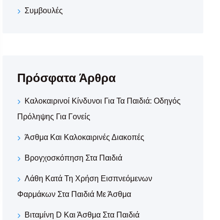
Συμβουλές
Πρόσφατα Άρθρα
Καλοκαιρινοί Κίνδυνοι Για Τα Παιδιά: Οδηγός
Πρόληψης Για Γονείς
Άσθμα Και Καλοκαιρινές Διακοπές
Βρογχοσκόπηση Στα Παιδιά
Λάθη Κατά Τη Χρήση Εισπνεόμενων
Φαρμάκων Στα Παιδιά Με Άσθμα
Βιταμίνη D Και Άσθμα Στα Παιδιά