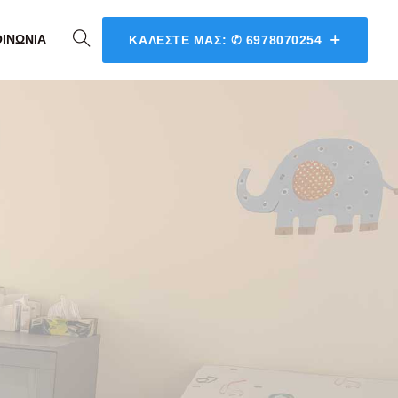
ΟΙΝΩΝΊΑ
ΚΑΛΈΣΤΕ ΜΑΣ: ✆ 6978070254