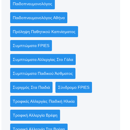
Παιδοπνευμονολόγος
Παιδοπνευμονολόγος Αθήνα
Πρόληψη Παθητικού Καπνίσματος
Συμπτώματα FPIES
Συμπτώματα Αλλεργίας Στο Γάλα
Συμπτώματα Παιδικού Άσθματος
Συριγμός Στα Παιδιά
Σύνδρομο FPIES
Τροφικές Αλλεργίες Παιδική Ηλικία
Τροφική Αλλεργία Βρέφη
Τροφική Αλλεργία Στα Βρέφη