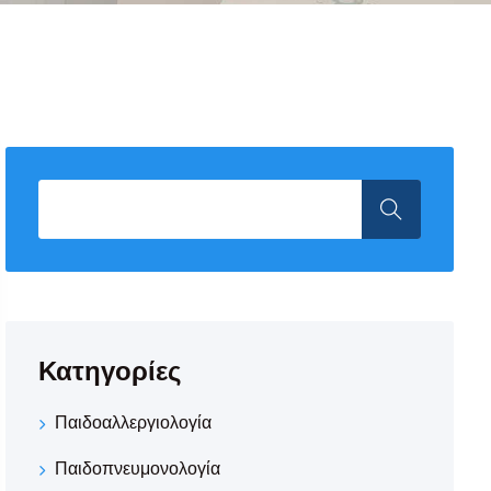
Κατηγορίες
Παιδοαλλεργιολογία
Παιδοπνευμονολογία