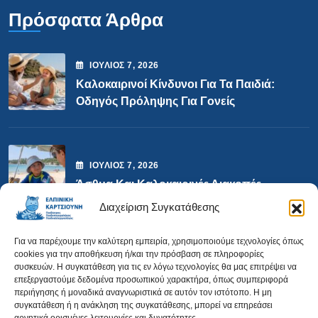
Πρόσφατα Άρθρα
ΙΟΎΛΙΟΣ
7
, 2026
Καλοκαιρινοί Κίνδυνοι Για Τα Παιδιά:
Οδηγός Πρόληψης Για Γονείς
ΙΟΎΛΙΟΣ
7
, 2026
Άσθμα Και Καλοκαιρινές Διακοπές
Διαχείριση Συγκατάθεσης
Επικοινωνία
Για να παρέχουμε την καλύτερη εμπειρία, χρησιμοποιούμε τεχνολογίες όπως
cookies για την αποθήκευση ή/και την πρόσβαση σε πληροφορίες
συσκευών. Η συγκατάθεση για τις εν λόγω τεχνολογίες θα μας επιτρέψει να
επεξεργαστούμε δεδομένα προσωπικού χαρακτήρα, όπως συμπεριφορά
00306978070254
περιήγησης ή μοναδικά αναγνωριστικά σε αυτόν τον ιστότοπο. Η μη
συγκατάθεση ή η ανάκληση της συγκατάθεσης, μπορεί να επηρεάσει