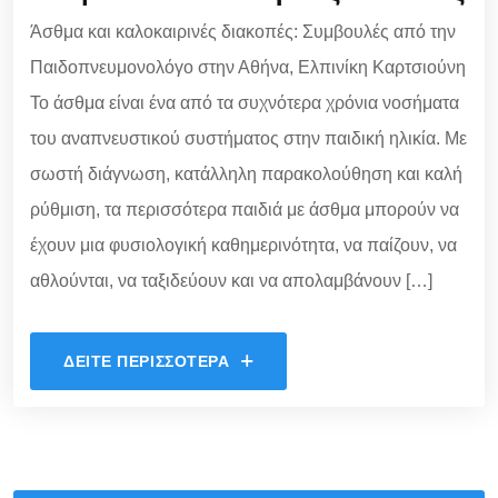
Άσθμα και καλοκαιρινές διακοπές: Συμβουλές από την
Παιδοπνευμονολόγο στην Αθήνα, Ελπινίκη Καρτσιούνη
Το άσθμα είναι ένα από τα συχνότερα χρόνια νοσήματα
του αναπνευστικού συστήματος στην παιδική ηλικία. Με
σωστή διάγνωση, κατάλληλη παρακολούθηση και καλή
ρύθμιση, τα περισσότερα παιδιά με άσθμα μπορούν να
έχουν μια φυσιολογική καθημερινότητα, να παίζουν, να
αθλούνται, να ταξιδεύουν και να απολαμβάνουν […]
ΔΕΊΤΕ ΠΕΡΙΣΣΌΤΕΡΑ