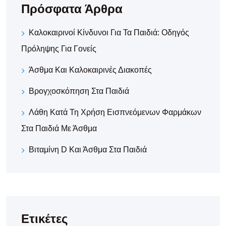
Πρόσφατα Άρθρα
Καλοκαιρινοί Κίνδυνοι Για Τα Παιδιά: Οδηγός
Πρόληψης Για Γονείς
Άσθμα Και Καλοκαιρινές Διακοπές
Βρογχοσκόπηση Στα Παιδιά
Λάθη Κατά Τη Χρήση Εισπνεόμενων Φαρμάκων
Στα Παιδιά Με Άσθμα
Βιταμίνη D Και Άσθμα Στα Παιδιά
Ετικέτες