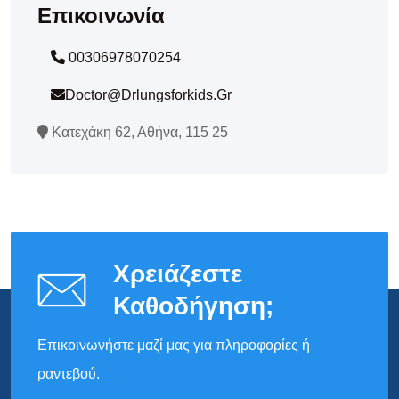
Επικοινωνία
00306978070254
Doctor@drlungsforkids.gr
Κατεχάκη 62, Αθήνα, 115 25
Χρειάζεστε
Καθοδήγηση;
Επικοινωνήστε μαζί μας για πληροφορίες ή
ραντεβού.