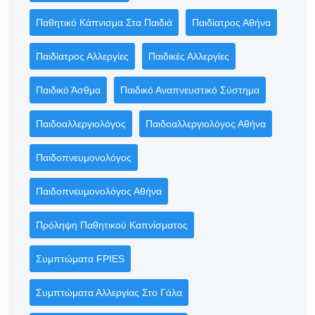
Παθητικό Κάπνισμα Στα Παιδιά
Παιδίατρος Αθήνα
Παιδίατρος Αλλεργίες
Παιδικές Αλλεργίες
Παιδικό Άσθμα
Παιδικό Αναπνευστικό Σύστημα
Παιδοαλλεργιολόγος
Παιδοαλλεργιολόγος Αθήνα
Παιδοπνευμονολόγος
Παιδοπνευμονολόγος Αθήνα
Πρόληψη Παθητικού Καπνίσματος
Συμπτώματα FPIES
Συμπτώματα Αλλεργίας Στο Γάλα