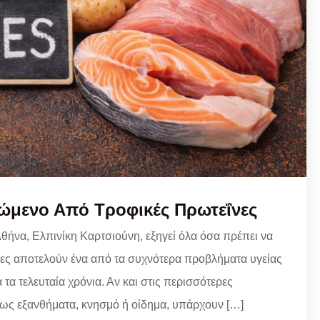
ώμενο Από Τροφικές Πρωτεΐνες
ήνα, Ελπινίκη Καρτσιούνη, εξηγεί όλα όσα πρέπει να
γίες αποτελούν ένα από τα συχνότερα προβλήματα υγείας
τα τελευταία χρόνια. Αν και στις περισσότερες
ως εξανθήματα, κνησμό ή οίδημα, υπάρχουν […]