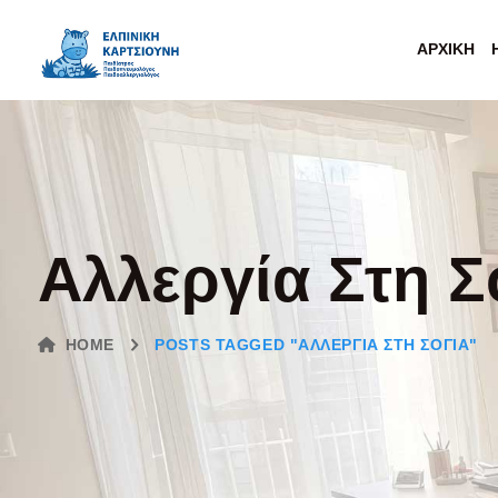
ΑΡΧΙΚΉ
Αλλεργία Στη Σ
HOME
POSTS TAGGED "ΑΛΛΕΡΓΊΑ ΣΤΗ ΣΌΓΙΑ"