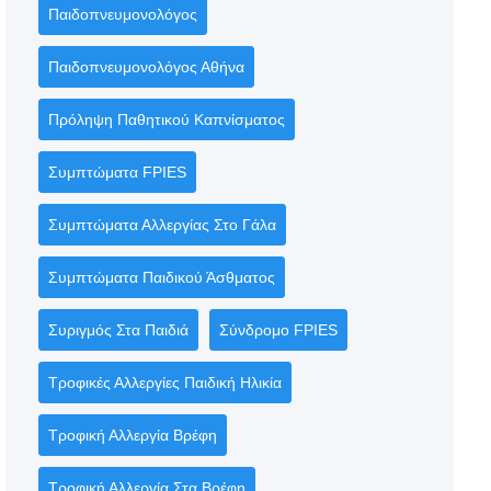
Παιδοπνευμονολόγος
Παιδοπνευμονολόγος Αθήνα
Πρόληψη Παθητικού Καπνίσματος
Συμπτώματα FPIES
Συμπτώματα Αλλεργίας Στο Γάλα
Συμπτώματα Παιδικού Άσθματος
Συριγμός Στα Παιδιά
Σύνδρομο FPIES
Τροφικές Αλλεργίες Παιδική Ηλικία
Τροφική Αλλεργία Βρέφη
Τροφική Αλλεργία Στα Βρέφη