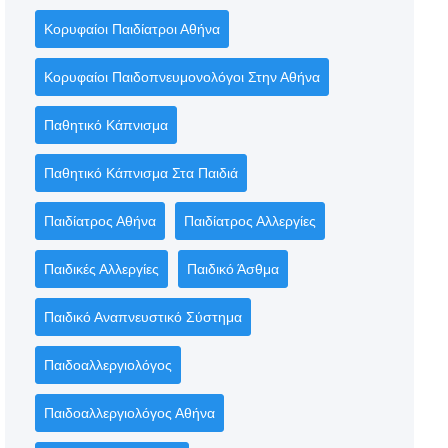
Κορυφαίοι Παιδίατροι Αθήνα
Κορυφαίοι Παιδοπνευμονολόγοι Στην Αθήνα
Παθητικό Κάπνισμα
Παθητικό Κάπνισμα Στα Παιδιά
Παιδίατρος Αθήνα
Παιδίατρος Αλλεργίες
Παιδικές Αλλεργίες
Παιδικό Άσθμα
Παιδικό Αναπνευστικό Σύστημα
Παιδοαλλεργιολόγος
Παιδοαλλεργιολόγος Αθήνα