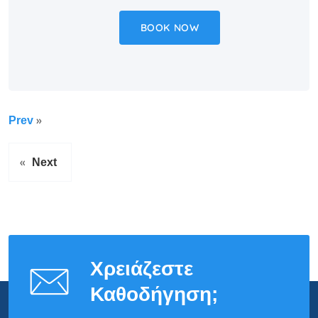
BOOK NOW
»
Prev
«
Next
Χρειάζεστε
Καθοδήγηση;